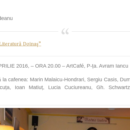
edeanu
 Literatură Doinaş”
ILIE 2016, – ORA 20.00 – ArtCafé, P-ța. Avram Iancu
ă la cafenea: Marin Malaicu-Hondrari, Sergiu Casis, Dum
uța, Ioan Matiuț, Lucia Cuciureanu, Gh. Schwartz