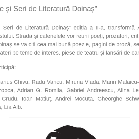
le și Seri de Literatură Doinaș”
și Seri de Literatură Doinaș” ediția a II-a, transformă
ului. Strada și cafenelele vor reuni poeți, prozatori, critici 
inaș se va citi cea mai bună poezie, pagini de proză, se 
teri pe teme de interes, piese de teatru și lansări de car
rticipă:
arius Chivu, Radu Vancu, Miruna Vlada, Marin Malaicu
robca, Adrian G. Romila, Gabriel Andreescu, Alina L
u Crudu, Ioan Matiuț, Andrei Mocuța, Gheorghe Schw
 Lia Alb.