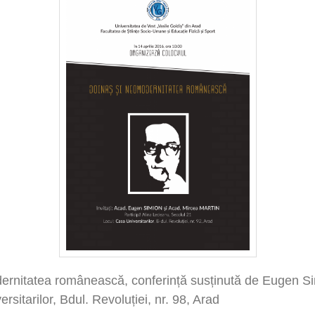
ernitatea românească, conferință susținută de Eugen S
rsitarilor, Bdul. Revoluției, nr. 98, Arad