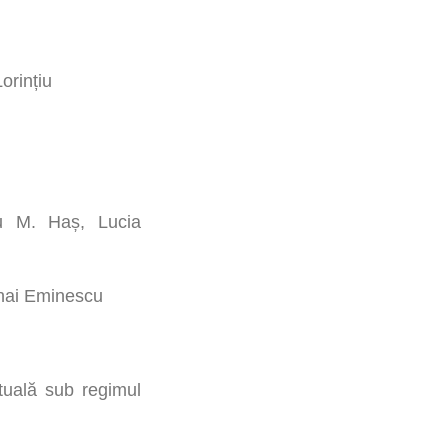
orințiu
ru M. Haș, Lucia
hai Eminescu
ctuală sub regimul