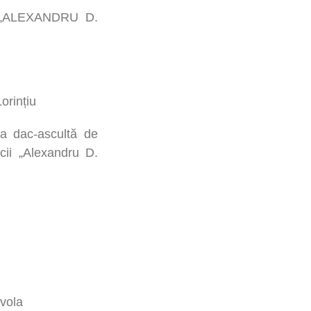
 „ALEXANDRU D.
orințiu
ca dac-ascultă de
cii „Alexandru D.
vola