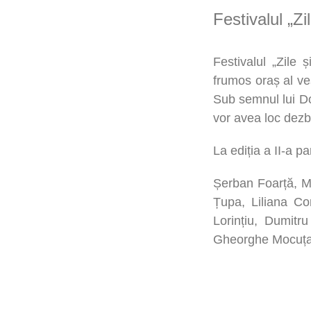
Festivalul „Zi
Festivalul „Zile 
frumos oraș al vest
Sub semnul lui Do
vor avea loc dezba
La ediția a II-a pa
Șerban Foarță, M
Țupa, Liliana Co
Lorințiu, Dumitr
Gheorghe Mocuța,