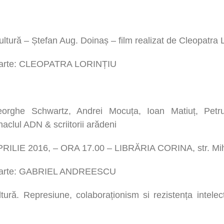
ultură – Ștefan Aug. Doinaș – film realizat de Cleopatra L
 carte: CLEOPATRA LORINȚIU
orghe Schwartz, Andrei Mocuța, Ioan Matiuț, Pet
clul ADN & scriitorii arădeni
RILIE 2016, – ORA 17.00 – LIBRĂRIA CORINA, str. Mi
 carte: GABRIEL ANDREESCU
ltură. Represiune, colaboraționism si rezistența intele