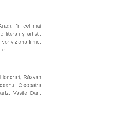
 Aradul în cel mai
literari și artiști.
vor viziona filme,
te.
-Hondrari, Răzvan
edeanu, Cleopatra
artz, Vasile Dan,