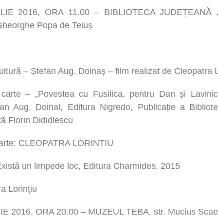
ILIE 2016, ORA 11.00 – BIBLIOTECA JUDEȚEANĂ
Gheorghe Popa de Teiuș
ultură – Ștefan Aug. Doinaș – film realizat de Cleopatra L
carte – „Povestea cu Fusilica, pentru Dan și Lavini
n Aug. Doinal, Editura Nigredo, Publicație a Bibliote
tă Florin Dididlescu
 carte: CLEOPATRA LORINȚIU
* Există un limpede loc, Editura Charmides, 2015
a Lorințiu
IE 2016, ORA 20.00 – MUZEUL TEBA, str. Mucius Scae