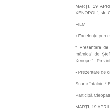
MARȚI, 19 APR
XENOPOL”, str. 
FILM
• Excelența prin c
* Prezentare de 
mămica” de Ștefa
Xenopol” . Prezin
• Prezentare de
Scurte întâlniri 
Participă Cleopatr
MARȚI, 19 APRIL