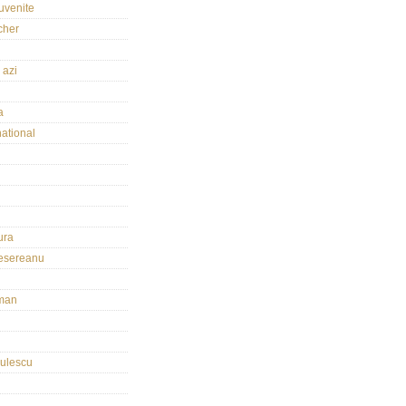
uvenite
echer
 azi
a
national
ura
esereanu
man
culescu