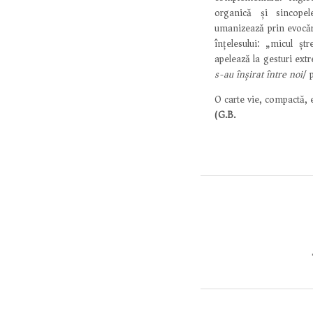
organică și sincopel
umanizează prin evocări
înțelesului: „micul ștr
apelează la gesturi ext
s-au
înșirat între noi
/ 
O carte vie, compactă, e
(G.B.)