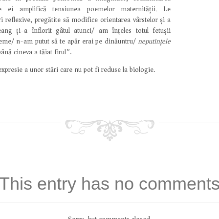
e ei amplifică tensiunea poemelor maternității
.
Le
 reflexive, pregătite să modifice orientarea vârstelor și a
eang ți-a înflorit gâtul atunci/ am înțeles totul fetușii
reme/ n-am putut să te apăr erai pe dinăuntru/
neputințele
până cineva a tăiat firul”.
xpresie a unor stări care nu pot fi reduse la biologie.
This entry has no comment