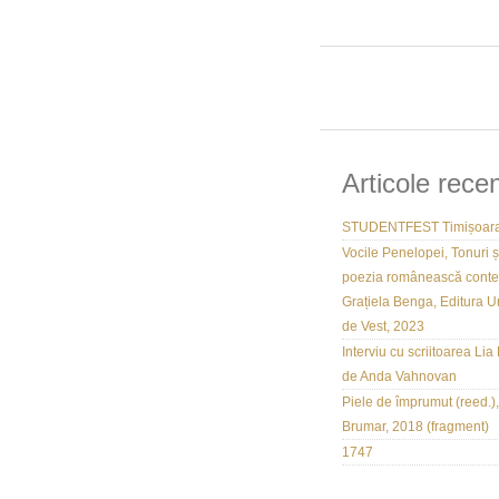
Articole rece
STUDENTFEST Timișoara
Vocile Penelopei, Tonuri ș
poezia românească cont
Grațiela Benga, Editura Un
de Vest, 2023
Interviu cu scriitoarea Lia 
de Anda Vahnovan
Piele de împrumut (reed.),
Brumar, 2018 (fragment)
1747