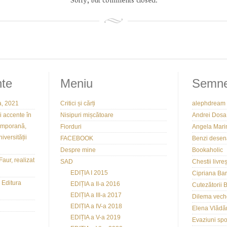
Sorry, but comments closed.
nte
Meniu
Semne
, 2021
Critici și cărți
alephdream
i accente în
Nisipuri mișcătoare
Andrei Dosa
emporană,
Fiorduri
Angela Mari
iversității
FACEBOOK
Benzi desen
Despre mine
Bookaholic
Faur, realizat
SAD
Chestii livreș
EDIȚIA I 2015
Cipriana Ba
 Editura
EDIȚIA a II-a 2016
Cutezătorii 
EDIȚIA a III-a 2017
Dilema vech
EDIȚIA a IV-a 2018
Elena Vlădă
EDIȚIA a V-a 2019
Evaziuni sp