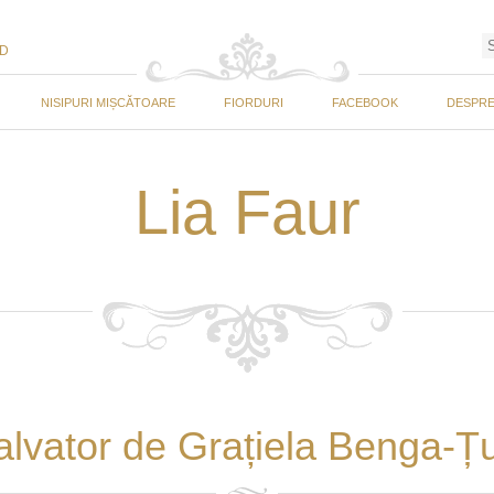
ED
NISIPURI MIȘCĂTOARE
FIORDURI
FACEBOOK
DESPRE
Lia Faur
salvator de Grațiela Benga-Ț