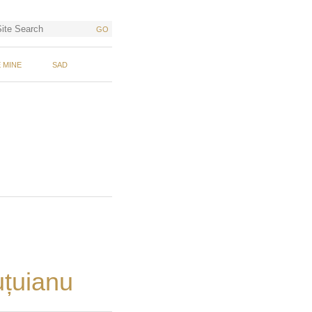
GO
 MINE
SAD
uțuianu