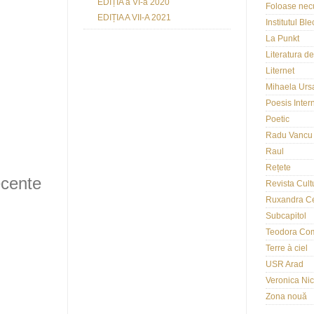
EDIȚIA a VI-a 2020
Foloase nec
EDIȚIA A VII-A 2021
Institutul Bl
La Punkt
Literatura de
Liternet
Mihaela Urs
Poesis Inter
Poetic
Radu Vancu
Raul
Rețete
ecente
Revista Cult
Ruxandra C
Subcapitol
Teodora Co
Terre à ciel
USR Arad
Veronica Ni
Zona nouă