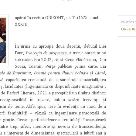
apărut în revista ORIZONT, nr. 11 (1675) anul
AUTHOR 
XXXIII
LIA FAUR
În urmă cu aproape două decenii, debutul Liei
Faur,
Exercițiu de striptease
, a trecut oarecum pe
sub radar. Era 2002, când Elena Vlădăreanu, Dan
Sociu, Cosmin Perța publicau prima carte. Lia
ele de împrumut
,
Poeme pentru fluturi bolnavi
și
Lamé
,
ă capacitatea crescândă de a surprinde senzorialitatea
și luciditatea (îngemănată cu disponibilitate imaginativă).
de Pariuri Literare, 2021)e perceptibil un timbru distinct:
ecognoscibilă în frazare, putem sesiza frecvența și
nchi de teme. Altfel spus, iese în evidență un mod de a
orii feminității – văzută ca îngemănare paradoxală de
e grație. Fiecare particularizare a feminității încapsulează
dintre trup, afect, memorie și nevoia de transcendență.
u e interesat de dimensiunea spectaculară a iubirii sau a