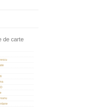
 de carte
nescu
ate
ti
rna
BD
e
reanu
ontane