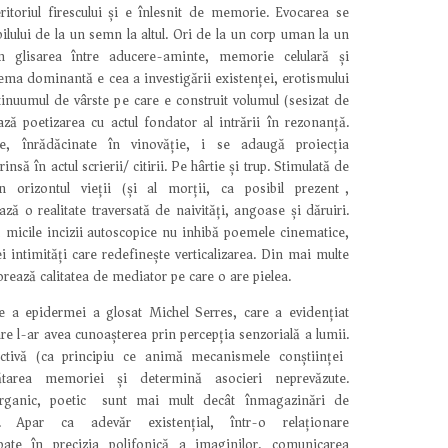
itoriul firescului și e înlesnit de memorie. Evocarea se
bilului de la un semn la altul. Ori de la un corp uman la un
n glisarea între aducere-aminte, memorie celulară și
ema dominantă e cea a investigării existenței, erotismului
ntinuumul de vârste pe care e construit volumul (sesizat de
ză poetizarea cu actul fondator al intrării în rezonanță.
ce, înrădăcinate în vinovăție, i se adaugă proiecția
să în actul scrierii/ citirii. Pe hârtie și trup. Stimulată de
n orizontul vieții (și al morții, ca posibil prezent),
ză o realitate traversată de naivități, angoase și dăruiri.
 micile incizii autoscopice nu inhibă poemele cinematice,
i intimități care redefinește verticalizarea. Din mai multe
rează calitatea de mediator pe care o are pielea.
e a epidermei a glosat Michel Serres, care a evidențiat
re l-ar avea cunoașterea prin percepția senzorială a lumii.
ctivă (ca principiu ce animă mecanismele conștiinței)
ătarea memoriei și determină asocieri neprevăzute.
rganic, poetic) sunt mai mult decât înmagazinări de
ve. Apar ca adevăr existențial, într-o relaționare
ate în precizia polifonică a imaginilor, comunicarea