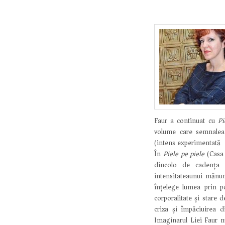
Faur a continuat cu
Pi
volume care semnaleaz
(intens experimentată) 
În
Piele pe piele
(Casa 
dincolo de cadența r
intensitateaunui mănu
înțelege lumea prin p
corporalitate și stare d
criza și împăciuirea 
Imaginarul Liei Faur n