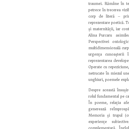
traumei. Rămâne în ter
petrece în trecerea vizi
corp de literă – pri
reprezentare poetică. T
și maternității, iar co
Alina Purcaru) asimilea
Perspectivei ontologi
multidimensională curprin
urgența cunoașterii î
reprezentarea developea
Operate cu repeziciune,
netrucate în miezul une
unghiuri, poemele explo
Despre această însușir
rolul fundamental pe ca
În poeme, relația afe
generează reîmprosp
Memoria și trupul (o
experiențe subiecti
complementară. Înglob