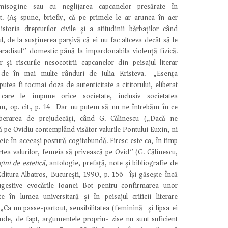
misogine sau cu neglijarea capcanelor presărate în
. (Aș spune, briefly, că pe primele le-ar arunca în aer
storia drepturilor civile și a atitudinii bărbaților când
l, de la susținerea parșivă că ei nu fac altceva decât să le
aradisul” domestic până la impardonabila violență fizică.
 și riscurile nesocotirii capcanelor din peisajul literar
 de în mai multe rânduri de Julia Kristeva.) „Esența
utea fi tocmai doza de autenticitate a cititorului, eliberat
care le impune orice societate, inclusiv societatea
, op. cit., p. 14) Dar nu putem să nu ne întrebăm în ce
iberarea de prejudecăți, când G. Călinescu („Dacă ne
 pe Ovidiu contemplând visător valurile Pontului Euxin, ni
ie în aceeași postură cogitabundă. Firesc este ca, în timp
tea valurilor, femeia să privească pe Ovid” (G. Călinescu,
gini de estetică
, antologie, prefață, note și bibliografie de
tura Albatros, București, 1990, p. 156) își găsește încă
ugestive evocările Ioanei Bot pentru confirmarea unor
 în lumea universitară și în peisajul criticii literare
„Ca un passe-partout, sensibilitatea (feminină) și lipsa ei
nde, de fapt, argumentele propriu- zise nu sunt suficient