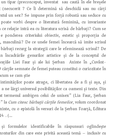
un tipar (preconceput, inventat) sau caută în ele breșele
nt (necucerit)? Ce îi determină să deschidă sau nu cărți
extul un sex? Se impune prin forță robustă sau seduce cu
poate vorbi despre o literatură feminină, cu invariante
În ce relație intră ea cu literatura scrisă de bărbați? Cum se
 e ponderea criteriului obiectiv, estetic și proporția de
e, masculină? De ce unele femei încearcă să imite scrisul
i bărbați recurg la strategii care le efeminează scrisul? De
in încadrările genurilor artistice și de la conceptul de
ațiile Liei Faur și ale lui Șerban Axinte în „Cuvânt-
 cărțile semnate de femei puteau constitui o curiozitate în
-acum se cam știe
intimităților poate atrage, ci libertatea de a fi și așa, și
e a ne lărgi universul posibilităților ca oameni și texte. Din
at termenul ambigen celui de unisex” (Lia Faur, Șerban
e” la
Cum citesc bărbații cărțile femeilor,
volum coordonat
xinte, cu o epistolă în versuri de la Șerban Foarță, Editura
14). (…)
 și formulelor identificabile în răspunsuri oglindește
zonturilor din care este privită această temă – inclusiv cu