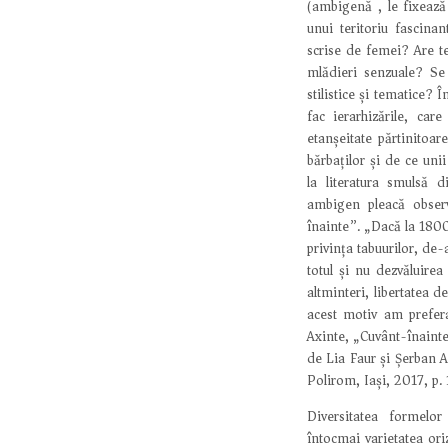
(ambigenă), le fixează 
unui teritoriu fascina
scrise de femei? Are t
mlădieri senzuale? Se 
stilistice și tematice? 
fac ierarhizările, care
etanșeitate părtinitoar
bărbaților și de ce uni
la literatura smulsă d
ambigen pleacă observ
înainte”. „Dacă la 1800
privința tabuurilor, de
totul și nu dezvăluirea 
altminteri, libertatea d
acest motiv am prefer
Axinte, „Cuvânt-înaint
de Lia Faur și Șerban A
Polirom, Iași, 2017, p. 
Diversitatea formelor
întocmai varietatea ori