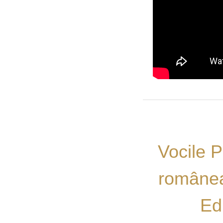
Vocile P
românea
Ed