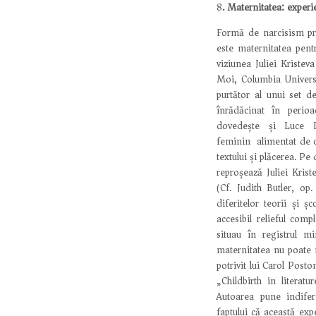
8
. Maternitatea: experi
Formă de narcisism pri
este maternitatea pentr
viziunea Juliei Kristev
Moi, Columbia Univers
purtător al unui set de
înrădăcinat în perioa
dovedește și Luce Ir
feminin alimentat de c
textului și plăcerea. Pe 
reproșează Juliei Krist
(Cf. Judith Butler, op.
diferitelor teorii și ș
accesibil relieful comp
situau în registrul m
maternitatea nu poate f
potrivit lui Carol Posto
„Childbirth in literat
Autoarea pune indifer
faptului că această exp