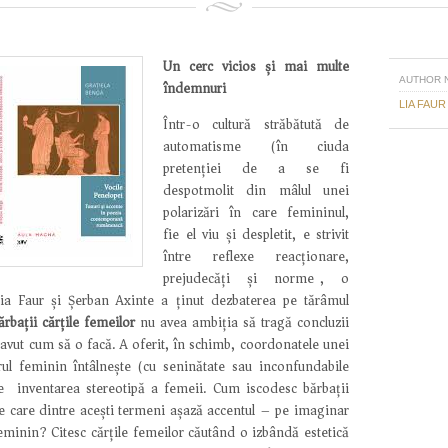
Un cerc vicios și mai multe
AUTHOR 
îndemnuri
LIA FAUR
Într-o cultură străbătută de
automatisme (în ciuda
pretenției de a se fi
despotmolit din mâlul unei
polarizări în care femininul,
fie el viu și despletit, e strivit
între reflexe reacționare,
prejudecăți și norme), o
Lia Faur și Șerban Axinte a ținut dezbaterea pe tărâmul
ărbații cărțile femeilor
nu avea ambiția să tragă concluzii
i avut cum să o facă. A oferit, în schimb, coordonatele unei
ul feminin întâlnește (cu seninătate sau inconfundabile
e) inventarea stereotipă a femeii. Cum iscodesc bărbații
 care dintre acești termeni așază accentul – pe imaginar
minin? Citesc cărțile femeilor căutând o izbândă estetică