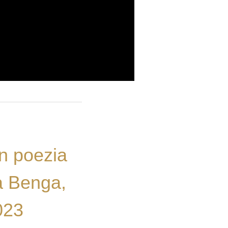
în poezia
a Benga,
023