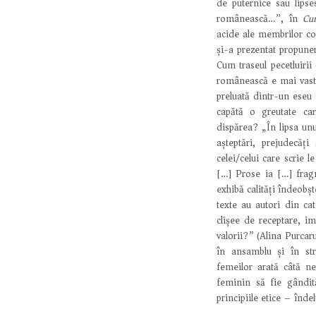
de puternice sau lipse
românească…”, în
Cum
acide ale membrilor co
și-a prezentat propune
Cum traseul pecetluirii 
românească e mai vast 
preluată dintr-un eseu 
capătă o greutate car
dispărea? „În lipsa un
așteptări, prejudecăți
celei/celui care scrie l
[…] Prose ia […] frag
exhibă calități îndeobșt
texte au autori din ca
clișee de receptare, im
valorii?” (Alina Purcar
în ansamblu și în stra
femeilor arată câtă ne
feminin să fie gândit
principiile etice – înde