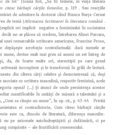
sc de tot” (Ioana Bot, „Să fii femeie, în viața literară
 citesc bărbații cărțile femeilor,
p. 119). Sau reacțiile
misiei de admitere la doctorat când Bianca Burța-Cernat
rea de temă (
Afirmarea Scriitoarei în literatura română
).
(explicit ori implicit) negative a femininului în societatea
decât ne-ar plăcea să credem, întrebarea Alinei Purcaru,
al unei remarcabile scriitoare americane, Francine Prose,
e depășește acrobația contrafactuală: dacă numele ar
ui nume, devine mult mai greu să asumi un set întreg de
 și, da, de foarte multe ori, stereotipii pe care genul
e activează inconștient și le transformă în grilă de lectură.
mente din câteva cărți celebre și demonstrează că, deși
e asociate cu scriitura masculină, respectiv feminină, acele
tegoria opusă! […] Și atunci de unde persistența acestor
ediat cuantificabile în unități de măsură a talentului și a
u, „Cum se citește un nume”, în op. cit., p. 43-44) Privită
nietatea ei contradictorie, Cum citesc bărbații cărțile
voie este ca, dincolo de literatură, diferența masculin-
ă nu pe axiomele autoîndreptățirii și defăimării, ci pe
lung cumpănite – ale fructificării omenescului.