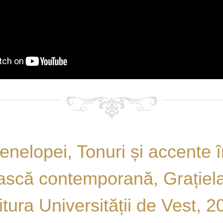
enelopei, Tonuri și accente 
scă contemporană, Grațiel
itura Universității de Vest, 2