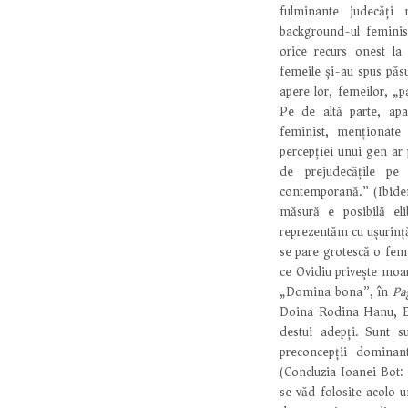
fulminante judecăți 
background-ul feminist
orice recurs onest la i
femeile și-au spus păsu
apere lor, femeilor, „p
Pe de altă parte, apar
feminist, menționate
percepției unui gen ar p
de prejudecățile pe 
contemporană.” (Ibidem
măsură e posibilă el
reprezentăm cu ușurință
se pare grotescă o feme
ce Ovidiu privește moar
„Domina bona”, în
Pa
Doina Rodina Hanu, Edi
destui adepți. Sunt s
preconcepții dominante
(Concluzia Ioanei Bot: 
se văd folosite acolo u