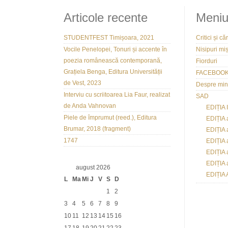
Articole recente
Meni
STUDENTFEST Timișoara, 2021
Critici și căr
Vocile Penelopei, Tonuri și accente în
Nisipuri mi
poezia românească contemporană,
Fiorduri
Grațiela Benga, Editura Universității
FACEBOO
de Vest, 2023
Despre mi
Interviu cu scriitoarea Lia Faur, realizat
SAD
de Anda Vahnovan
EDIȚIA 
Piele de împrumut (reed.), Editura
EDIȚIA 
Brumar, 2018 (fragment)
EDIȚIA a
1747
EDIȚIA 
EDIȚIA 
EDIȚIA 
august 2026
EDIȚIA 
L
Ma
Mi
J
V
S
D
1
2
3
4
5
6
7
8
9
10
11
12
13
14
15
16