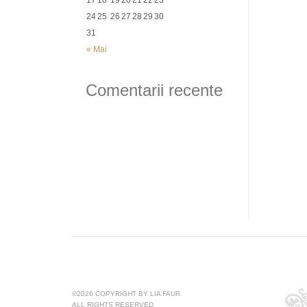
17
18
19
20
21
22
23
24
25
26
27
28
29
30
31
« Mai
Comentarii recente
©2026 COPYRIGHT BY LIA FAUR
ALL RIGHTS RESERVED