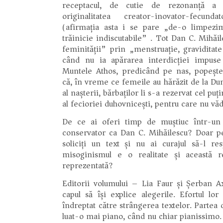
receptacul, de cutie de rezonanță a 
originalitatea creator-inovator-fecun
(afirmația asta i se pare „de-o limpezi
trăinicie indiscutabile”). Tot Dan C. Mihăi
feminității” prin „menstruație, graviditat
când nu ia apărarea interdicției impuse
Muntele Athos, predicând pe nas, popește
că, în vreme ce femeile au hărăzit de la D
al nașterii, bărbaților li s-a rezervat cel puți
al fecioriei duhovnicești, pentru care nu văd 
De ce ai oferi timp de muștiuc într-un
conservator ca Dan C. Mihăilescu? Doar pe
soliciți un text și nu ai curajul să-l r
misoginismul e o realitate și această re
reprezentată?
Editorii volumului – Lia Faur și Șerban A
capul să își explice alegerile. Efortul lo
îndreptat către strângerea textelor. Partea 
luat-o mai piano, când nu chiar pianissimo.