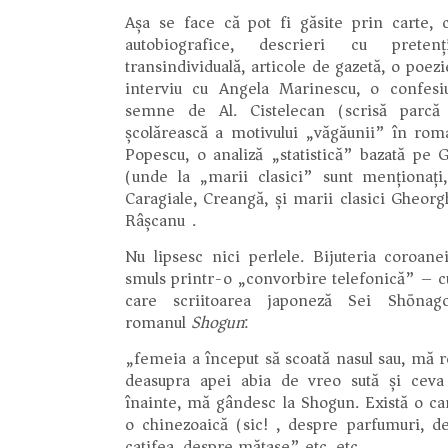
Așa se face că pot fi găsite prin carte,
autobiografice, descrieri cu pretenț
transindividuală, articole de gazetă, o poez
interviu cu Angela Marinescu, o confe
semne de Al. Cistelecan (scrisă parcă 
școlărească a motivului „văgăunii” în ro
Popescu, o analiză „statistică” bazată pe 
(unde la „marii clasici” sunt menționați
Caragiale, Creangă, și marii clasici Gheor
Râșcanu).
Nu lipsesc nici perlele. Bijuteria coroane
smuls printr-o „convorbire telefonică” – c
care scriitoarea japoneză Sei Shōna
romanul
Shogun
:
„femeia a început să scoată nasul sau, mă ro
deasupra apei abia de vreo sută și ceva 
înainte, mă gândesc la Shogun. Există o ca
o chinezoaică (sic!), despre parfumuri, d
catifea, despre mătase” etc. etc.