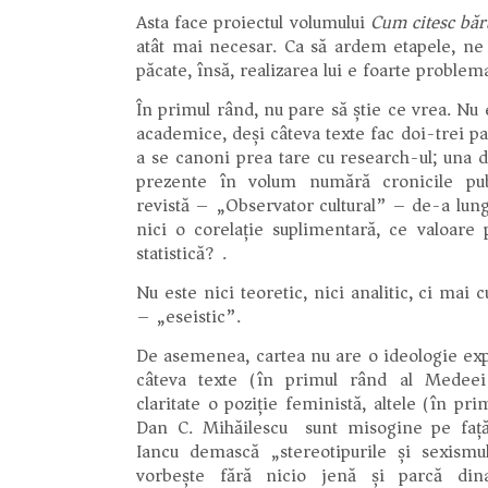
Asta face proiectul volumului
Cum citesc bărb
atât mai necesar. Ca să ardem etapele, ne 
păcate, însă, realizarea lui e foarte problema
În primul rând, nu pare să știe ce vrea. Nu 
academice, deși câteva texte fac doi-trei pa
a se canoni prea tare cu research-ul; una di
prezente în volum numără cronicile pub
revistă – „Observator cultural” – de-a lungu
nici o corelație suplimentară, ce valoare 
statistică?).
Nu este nici teoretic, nici analitic, ci mai
– „eseistic”.
De asemenea, cartea nu are o ideologie expl
câteva texte (în primul rând al Medeei
claritate o poziție feministă, altele (în pri
Dan C. Mihăilescu) sunt misogine pe fa
Iancu demască „stereotipurile și sexismu
vorbește fără nicio jenă și parcă di