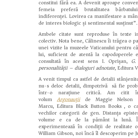
constitui fără ea. A devenit aproape convenț
femeia preferă brutalitatea bărbatulu
indiferenței. Lovirea ca manifestare a mân
de interes biologic și sentimental susținut”.
Ambele citate sunt reproduse în texte i
colectiv. Nota bene, Călinescu îi trăgea o pa
unei vizite la muzeele Vaticanului pentru că
lui, suficient de atentă la capodoperele 
consultată în acest sens I. Oprișan,
G. C
personalității – dialoguri adnotate
, Editura 
A venit timpul ca astfel de detalii stânjen
nu-s deloc detalii, dimpotrivă) să fie prob
într-o narațiune critică. Am citit î
volum
Argonauții
de Maggie Nelson (t
Marcu, Editura Black Button Books), o ca
vechilor categorii de gen. Distanța epist
volume e ca de la pământ la lună. 
experimentează în condiții de realitate 
William Gibson, noi încă îl descoperim pe J