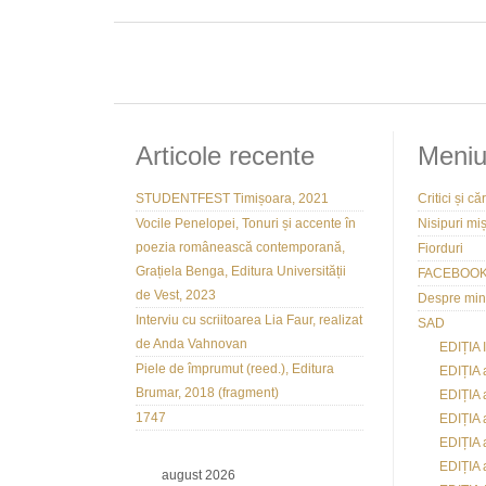
Articole recente
Meni
STUDENTFEST Timișoara, 2021
Critici și căr
Vocile Penelopei, Tonuri și accente în
Nisipuri mi
poezia românească contemporană,
Fiorduri
Grațiela Benga, Editura Universității
FACEBOO
de Vest, 2023
Despre mi
Interviu cu scriitoarea Lia Faur, realizat
SAD
de Anda Vahnovan
EDIȚIA 
Piele de împrumut (reed.), Editura
EDIȚIA 
Brumar, 2018 (fragment)
EDIȚIA a
1747
EDIȚIA 
EDIȚIA 
EDIȚIA 
august 2026