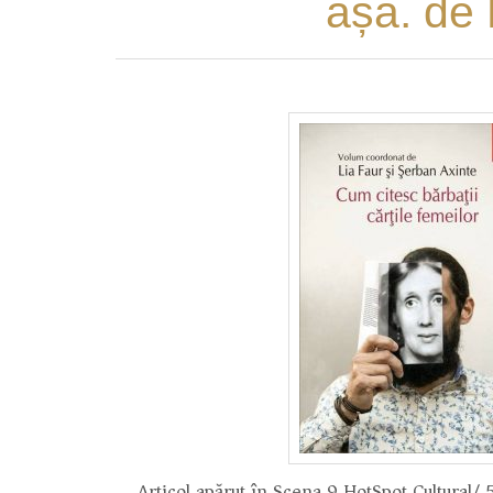
așa. de 
Articol apărut în Scena 9 HotSpot Cultural/ 